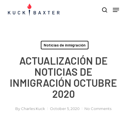
Skip
Menu
Men
to
search
main
content
Noticias de inmigración
ACTUALIZACIÓN DE
NOTICIAS DE
INMIGRACIÓN OCTUBRE
2020
By
Charles Kuck
October 5, 2020
No Comments