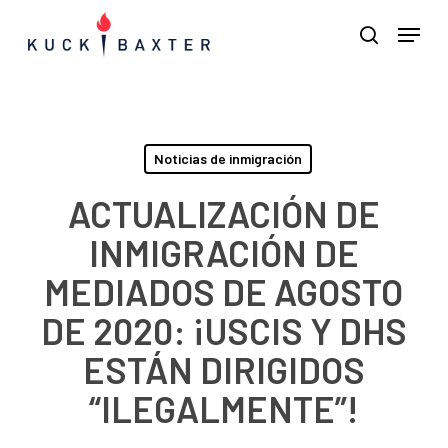
Skip
Menu
Men
to
search
main
content
Noticias de inmigración
ACTUALIZACIÓN DE
INMIGRACIÓN DE
MEDIADOS DE AGOSTO
DE 2020: ¡USCIS Y DHS
ESTÁN DIRIGIDOS
“ILEGALMENTE”!