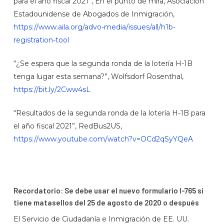
para el año fiscal 2021”, En el punto de mira, Asociación
Estadounidense de Abogados de Inmigración,
https://www.aila.org/advo-media/issues/all/h1b-
registration-tool
“¿Se espera que la segunda ronda de la lotería H-1B
tenga lugar esta semana?”, Wolfsdorf Rosenthal,
https://bit.ly/2Cww4sL
“Resultados de la segunda ronda de la lotería H-1B para
el año fiscal 2021”, RedBus2US,
https://www.youtube.com/watch?v=OCd2qSyYQeA
Recordatorio: Se debe usar el nuevo formulario I-765 si
tiene matasellos del 25 de agosto de 2020 o después
El Servicio de Ciudadanía e Inmigración de EE. UU.