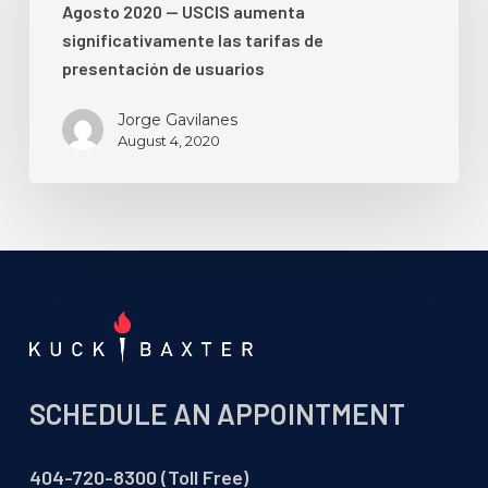
Agosto 2020 — USCIS aumenta
están
inmigración
significativamente las tarifas de
dirigidos
Agosto
presentación de usuarios
“ilegalmente”!
2020
—
Jorge Gavilanes
USCIS
August 4, 2020
aumenta
significativamente
las
tarifas
de
presentación
de
usuarios
SCHEDULE AN APPOINTMENT
404-720-8300 (Toll Free)