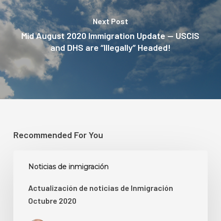
Next Post
Mid August 2020 Immigration Update — USCIS
and DHS are “Illegally” Headed!
Recommended For You
Actualización
Noticias de inmigración
de
noticias
Actualización de noticias de Inmigración
de
Octubre 2020
Inmigración
Octubre