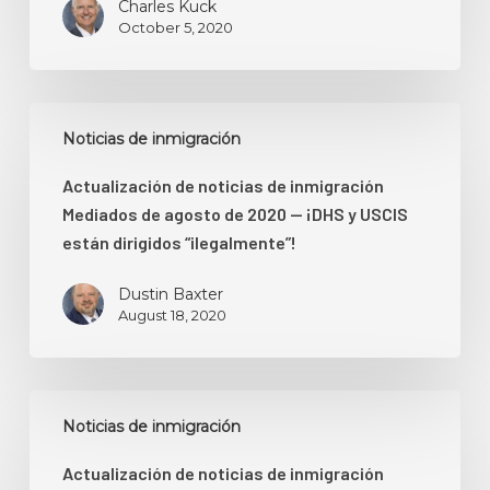
Charles Kuck
2020
October 5, 2020
Actualización
Noticias de inmigración
de
noticias
Actualización de noticias de inmigración
de
Mediados de agosto de 2020 — ¡DHS y USCIS
inmigración
están dirigidos “ilegalmente”!
Mediados
de
Dustin Baxter
agosto
August 18, 2020
de
2020
—
Actualización
Noticias de inmigración
¡DHS
de
y
noticias
Actualización de noticias de inmigración
USCIS
de