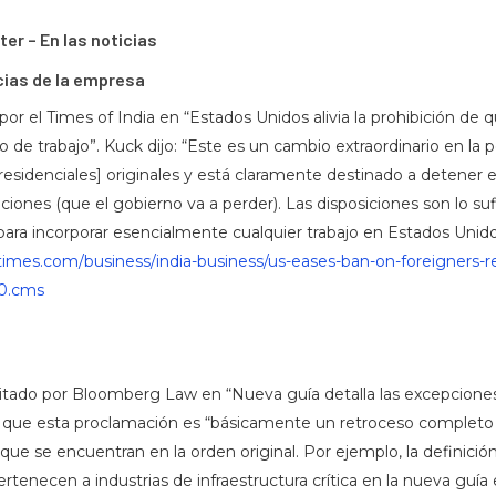
er – En las noticias
cias de la empresa
por el Times of India en “Estados Unidos alivia la prohibición de q
de trabajo”. Kuck dijo: “Este es un cambio extraordinario en la p
esidenciales] originales y está claramente destinado a detener el 
ciones (que el gobierno va a perder). Las disposiciones son lo su
ra incorporar esencialmente cualquier trabajo en Estados Unidos “
iatimes.com/business/india-business/us-eases-ban-on-foreigners-
30.cms
citado por Bloomberg Law en “Nueva guía detalla las excepciones
ijo que esta proclamación es “básicamente un retroceso completo
 que se encuentran en la orden original. Por ejemplo, la definic
rtenecen a industrias de infraestructura crítica en la nueva guía