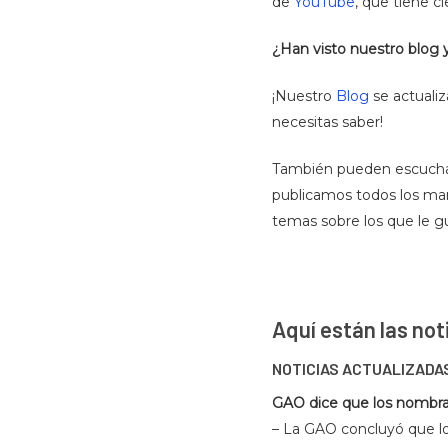
de
YouTube
, que tiene c
¿Han visto nuestro blog 
¡Nuestro
Blog
se actualiz
necesitas saber!
También pueden escuchar
publicamos todos los mar
temas sobre los que le g
Aquí están las no
NOTICIAS ACTUALIZADA
GAO dice que los nombrami
– La GAO concluyó que lo