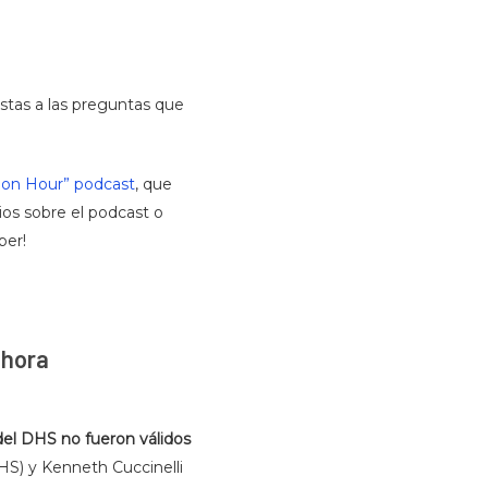
stas a las preguntas que
ion Hour” podcast
, que
os sobre el podcast o
ber!
ahora
del DHS no fueron válidos
S) y Kenneth Cuccinelli