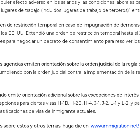
uier efecto adverso en los salarios y las condiciones laborales 
 lugares de trabajo (incluidos lugares de trabajo de terceros)” ent
orden de restricción temporal en caso de impugnación de demora
e los EE. UU. Extendió una orden de restricción temporal hasta el
tes para negociar un decreto de consentimiento para resolver lo
as agencias emiten orientación sobre la orden judicial de la regla
pliendo con la orden judicial contra la implementación de la reg
o emite orientación adicional sobre las excepciones de interés
iones para ciertas visas H-1B, H-2B, H-4, J-1, J-2, L-1 y L-2, y p
asificaciones de visa de inmigrante actuales.
s sobre estos y otros temas, haga clic en
:
www.immigration.net!