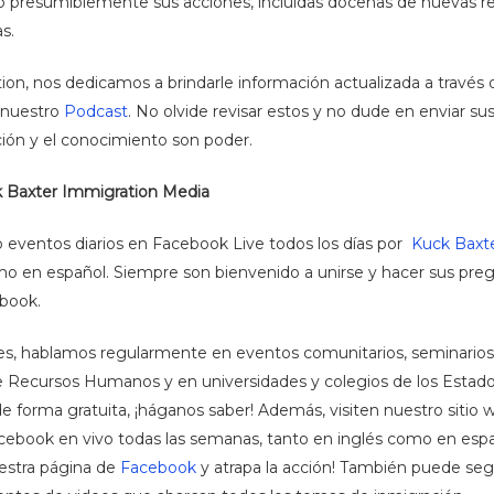
to presumiblemente sus acciones, incluidas docenas de nuevas r
s.
on, nos dedicamos a brindarle información actualizada a través
y nuestro
Podcast
. No olvide revisar estos y no dude en enviar s
ión y el conocimiento son poder.
 Baxter Immigration Media
eventos diarios en Facebook Live todos los días por
Kuck Baxt
o en español. Siempre son bienvenido a unirse y hacer sus preg
book.
s, hablamos regularmente en eventos comunitarios, seminarios
e Recursos Humanos y en universidades y colegios de los Estado
forma gratuita, ¡háganos saber! Además, visiten nuestro sitio w
book en vivo todas las semanas, tanto en inglés como en espa
estra página de
Facebook
y atrapa la acción! También puede seg