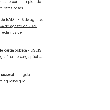
causado por el empleo de
re otras cosas.
s de EAD
– El 6 de agosto,
24 de agosto de 2020
,
s reclamos del
 de carga pública
– USCIS
la final de carga pública
 nacional
– La guía
ara aquellos que