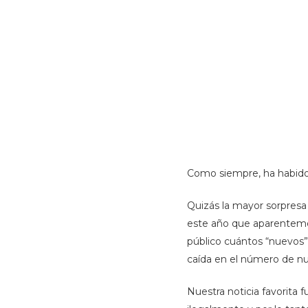
Como siempre, ha habido 
Quizás la mayor sorpresa 
este año que aparentement
público cuántos “nuevos” 
caída en el número de nu
Hit enter to search or ESC to close
Nuestra noticia favorita