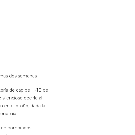
timas dos semanas.
otería de cap de H-1B de
ilencioso decirle al
ón en el otoño, dada la
economía
ueron nombrados