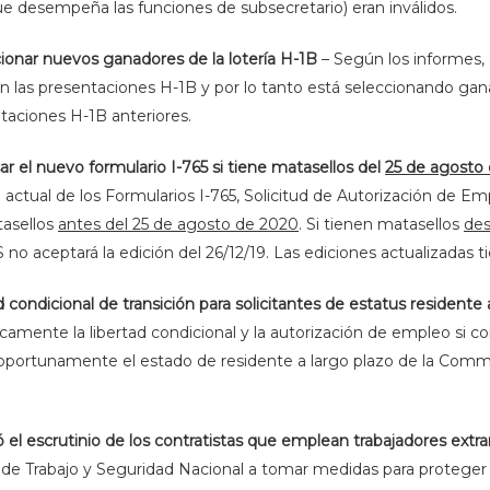
ue desempeña las funciones de subsecretario) eran inválidos.
onar nuevos ganadores de la lotería H-1B
– Según los informes
n las presentaciones H-1B y por lo tanto está seleccionando gana
ntaciones H-1B anteriores.
r el nuevo formulario I-765 si tiene matasellos del
25 de agosto
 actual de los Formularios I-765, Solicitud de Autorización de E
tasellos
antes del 25 de agosto de 2020
. Si tienen matasellos
des
no aceptará la edición del 26/12/19. Las ediciones actualizadas t
d condicional de transición para solicitantes de estatus resident
amente la libertad condicional y la autorización de empleo si co
 oportunamente el estado de residente a largo plazo de la Comm
el escrutinio de los contratistas que emplean trabajadores extra
s de Trabajo y Seguridad Nacional a tomar medidas para proteger 