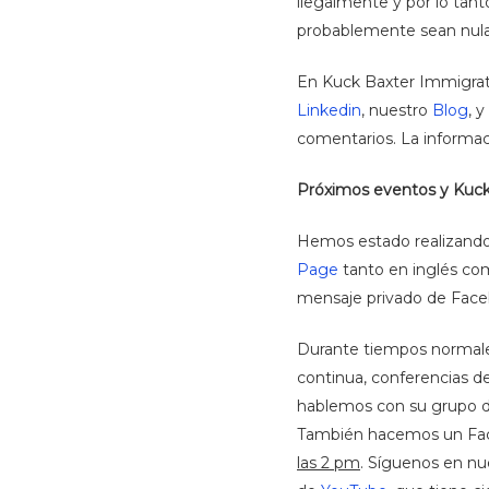
ilegalmente y por lo tan
probablemente sean nula
En Kuck Baxter Immigrati
Linkedin
, nuestro
Blog
, 
comentarios. La informac
Próximos eventos y Kuck
Hemos estado realizando 
Page
tanto en inglés com
mensaje privado de Face
Durante tiempos normale
continua, conferencias d
hablemos con su grupo de 
También hacemos un Face
las 2 pm
. Síguenos en nu