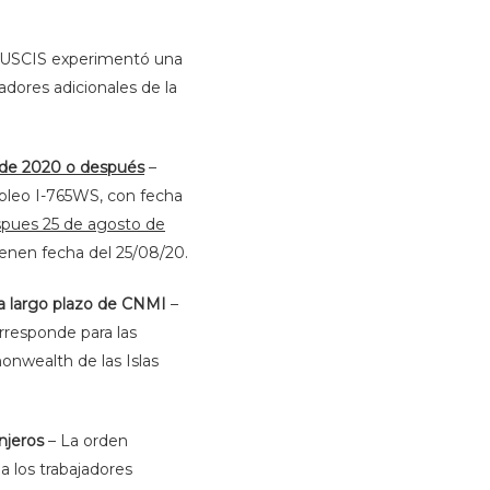
, USCIS experimentó una
dores adicionales de la
 de 2020 o después
–
mpleo I-765WS, con fecha
pues 25 de agosto de
ienen fecha del 25/08/20.
e a largo plazo de CNMI
–
rresponde para las
onwealth de las Islas
njeros
– La orden
a los trabajadores