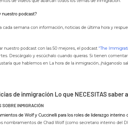
ientos de videos que abarcan todos los temas de inmigración.
y nuestro podcast?
a cada semana con información, noticias de última hora y respue
 nuestro podcast con las 50 mejores, el podcast
“The Immigrat
tes. Descárgalo y escúchalo cuando quieras. Si tienen comentari
ustaría que hablemos en La hora de la inmigración, ¡háganoslo sa
ticias de inmigración Lo que NECESITAS saber 
S SOBRE INMIGRACIÓN
entos de Wolf y Cuccinelli para los roles de liderazgo interino 
s nombramientos de Chad Wolf (como secretario interino del DH