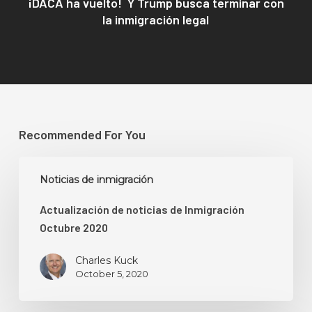
¡DACA ha vuelto! Y Trump busca terminar con
la inmigración legal
Recommended For You
Actualización
Noticias de inmigración
de
noticias
Actualización de noticias de Inmigración
de
Octubre 2020
Inmigración
Octubre
Charles Kuck
2020
October 5, 2020