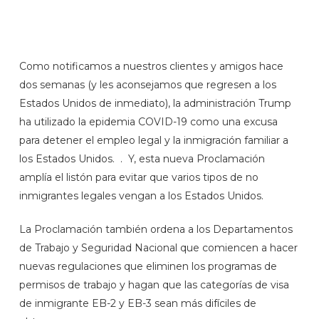
Skip
Menu
Men
to
search
main
content
Como notificamos a nuestros clientes y amigos hace
dos semanas (y les aconsejamos que regresen a los
Estados Unidos de inmediato), la administración Trump
ha utilizado la epidemia COVID-19 como una excusa
para detener el empleo legal y la inmigración familiar a
los Estados Unidos. . Y, esta nueva Proclamación
amplía el listón para evitar que varios tipos de no
inmigrantes legales vengan a los Estados Unidos.
La Proclamación también ordena a los Departamentos
de Trabajo y Seguridad Nacional que comiencen a hacer
nuevas regulaciones que eliminen los programas de
permisos de trabajo y hagan que las categorías de visa
de inmigrante EB-2 y EB-3 sean más difíciles de