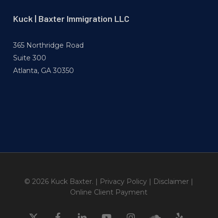
Kuck | Baxter Immigration LLC
365 Northridge Road
Suite 300
Atlanta, GA 30350
© 2026 Kuck Baxter. |
Privacy Policy
|
Disclaimer
|
Online Client Payment
x-
facebook
linkedin
youtube
instagram
soundcloud
yelp