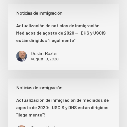
Actualización
Noticias de inmigración
de
noticias
Actualización de noticias de inmigración
de
Mediados de agosto de 2020 — ¡DHS y USCIS
inmigración
están dirigidos “ilegalmente”!
Mediados
de
Dustin Baxter
agosto
August 18, 2020
de
2020
—
Actualización
Noticias de inmigración
¡DHS
de
y
inmigración
Actualización de inmigración de mediados de
USCIS
de
agosto de 2020: ¡USCIS y DHS están dirigidos
están
mediados
“ilegalmente”!
dirigidos
de
“ilegalmente”!
agosto