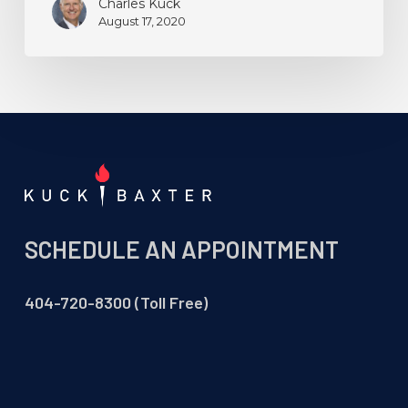
Charles Kuck
de
August 17, 2020
2020:
¡USCIS
y
DHS
están
dirigidos
“ilegalmente”!
SCHEDULE AN APPOINTMENT
404-720-8300 (Toll Free)