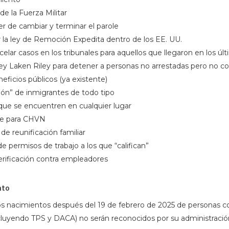
de la Fuerza Militar
er de cambiar y terminar el parole
ar la ley de Remoción Expedita dentro de los EE. UU.
celar casos en los tribunales para aquellos que llegaron en los últ
Ley Laken Riley para detener a personas no arrestadas pero no 
eficios públicos (ya existente)
ción” de inmigrantes de todo tipo
que se encuentren en cualquier lugar
ole para CHVN
de reunificación familiar
e permisos de trabajo a los que “califican”
verificación contra empleadores
nto
os nacimientos después del 19 de febrero de 2025 de personas c
luyendo TPS y DACA) no serán reconocidos por su administraci