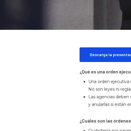
Descarga la presentac
¿Qué es una orden ejecu
Una orden ejecutiva n
No son leyes ni regla
Las agencias deben s
y anularlas si están e
Hit enter to search or ESC to close
¿Cuáles son las órdenes
Ciudadanía por naci