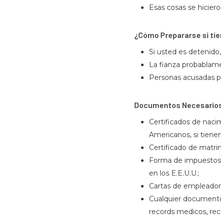
Esas cosas se hicier
¿Cómo Prepararse si tie
Si usted es detenido,
La fianza probablame
Personas acusadas po
Documentos Necesarios
Certificados de nacim
Americanos, si tienen
Certificado de matrim
Forma de impuestos “
en los E.E.U.U.;
Cartas de empleadores
Cualquier documento 
records medicos, reco