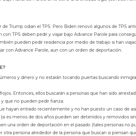
r de Trump odian el TPS. Pero Biden renovó algunos de TPS antes
 con TPS deben pedir y viajar bajo Advance Parole para consegu
bién pueden pedir residencia por medio de trabajo si han viaj
jar con Advance Parole, aun con un orden de deportación.
CE?
 números y dinero y no estarán tocando puertas buscando inmig
.
lojos. Entonces, ellos buscarán a personas que han sido arrestados
y que no pueden pedir fianza.
ue hayan entrado recientemente y no han puesto un caso de asi
(si es menos de dos años pueden ser detenidos y removidos sin f
nen una orden de deportación en el pasado (tales personas no pu
r otra persona alrededor de la persona que buscan si piensan qu