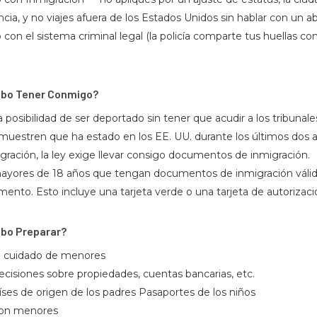
encia, y no viajes afuera de los Estados Unidos sin hablar con un 
 con el sistema criminal legal (la policía comparte tus huellas co
bo Tener Conmigo?
 posibilidad de ser deportado sin tener que acudir a los tribunale
estren que ha estado en los EE. UU. durante los últimos dos a
igración, la ley exige llevar consigo documentos de inmigración.
mayores de 18 años que tengan documentos de inmigración válid
nto. Esto incluye una tarjeta verde o una tarjeta de autorizació
bo Preparar?
el cuidado de menores
ecisiones sobre propiedades, cuentas bancarias, etc.
íses de origen de los padres Pasaportes de los niños
 con menores