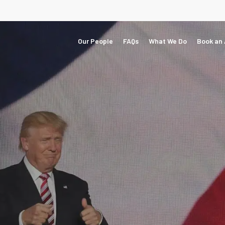
Our People
FAQs
What We Do
Book an