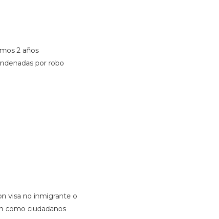
imos 2 años
condenadas por robo
on visa no inmigrante o
ón como ciudadanos