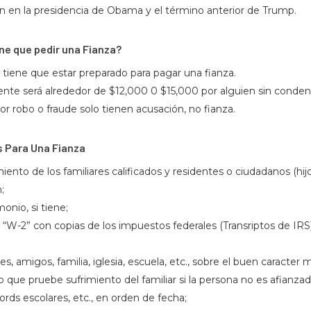
on en la presidencia de Obama y el término anterior de Trump.
ne que pedir una Fianza?
 tiene que estar preparado para pagar una fianza.
nte será alrededor de $12,000 0 $15,000 por alguien sin condena
r robo o fraude solo tienen acusación, no fianza.
 Para Una Fianza
iento de los familiares calificados y residentes o ciudadanos (hijo
;
onio, si tiene;
W-2” con copias de los impuestos federales (Transriptos de IRS
, amigos, familia, iglesia, escuela, etc., sobre el buen caracter m
que pruebe sufrimiento del familiar si la persona no es afianzada
rds escolares, etc., en orden de fecha;