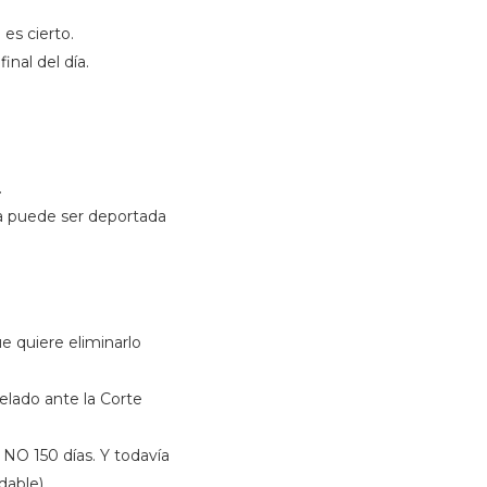
es cierto.
nal del día.
.
ona puede ser deportada
 quiere eliminarlo
elado ante la Corte
O 150 días. Y todavía
dable).