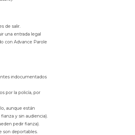
 de salir.
ir una entrada legal
ado con Advance Parole
rantes indocumentados
 por la policía, por
lo, aunque están
ianza y sin audiencia).
eden pedir fianza).
e son deportables.