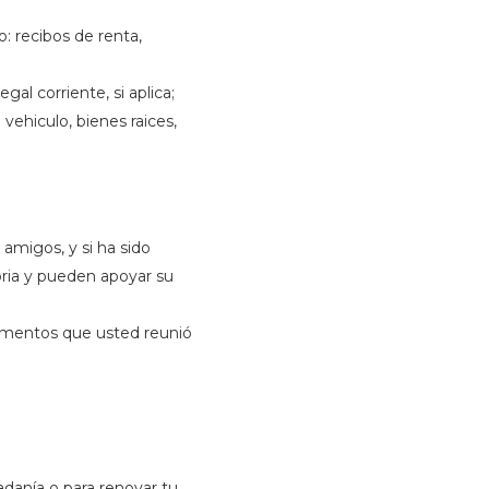
o: recibos de renta,
al corriente, si aplica;
vehiculo, bienes raices,
amigos, y si ha sido
ria y pueden apoyar su
entos que usted reunió
adanía o para renovar tu