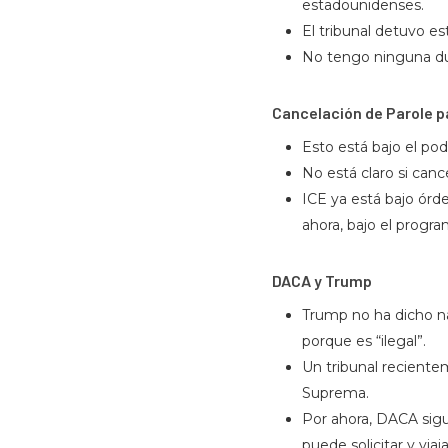
estadounidenses.
El tribunal detuvo es
No tengo ninguna duda 
Cancelación de Parole p
Esto está bajo el po
No está claro si can
ICE ya está bajo ór
ahora, bajo el progr
DACA y Trump
Trump no ha dicho n
porque es “ilegal”.
Un tribunal reciente
Suprema.
Por ahora, DACA sigue
puede solicitar y via