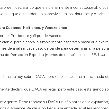
ta orden, declarando que era plenamente inconstitucional, lo cual 
de que esta orden no sobrevivirá en los tribunales y morirá al fi
ara Cubanos, Haitianos, y Venezolanos
der del Presidente y él puede hacerlo.
celarán el parole ahora, o simplemente esperarán hasta que expire
denes de analizar cada caso de parole para determinar si la pers
ama de Remoción Expedita (menos de dos años en los EE. UU.).
ada hasta hoy sobre DACA, pero en el pasado ha mencionado que
mente declaró que DACA es ilegal, pero este caso está siendo ap
 vigente. Debe renovar su DACA un año antes de la expiración, N
jar bajo Advance Parole si no tiene una entrada legal (es recomen