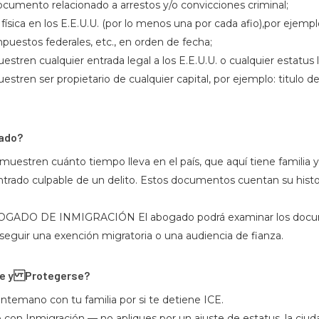
ocumento relacionado a arrestos y/o convicciones criminal;
ísica en los E.E.U.U. (por lo menos una por cada afio),por ejempl
puestos federales, etc., en orden de fecha;
en cualquier entrada legal a los E.E.U.U. o cualquier estatus leg
en ser propietario de cualquier capital, por ejemplo: titulo de 
ado?
ren cuánto tiempo lleva en el país, que aquí tiene familia y 
trado culpable de un delito. Estos documentos cuentan su histo
ADO DE INMIGRACIÓN El abogado podrá examinar los docum
nseguir una exención migratoria o una audiencia de fianza.
se y Protegerse?
ntemano con tu familia por si te detiene ICE.
o con Inmigración — no apliques por un ajuste de estatus, la ciud