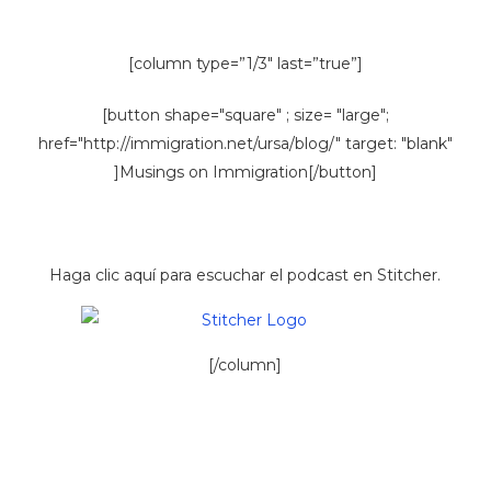
[column type=”1/3″ last=”true”]
[button shape="square" ; size= "large";
href="http://immigration.net/ursa/blog/" target: "blank"
]Musings on Immigration[/button]
Haga clic aquí para escuchar el podcast en Stitcher.
[/column]