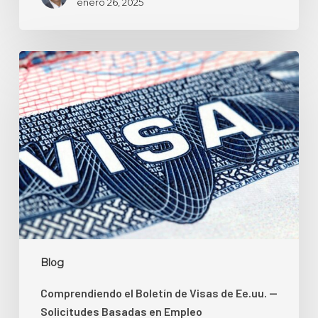
enero 26, 2025
Comprendiendo
el
Boletín
de
Visas
de
Ee.uu.
—
Solicitudes
Basadas
en
Blog
Empleo
Comprendiendo el Boletín de Visas de Ee.uu. —
Solicitudes Basadas en Empleo