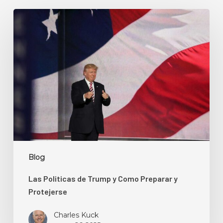
Las
Politicas
de
Trump
y
Como
Preparar
y
Protejerse
Blog
Las Politicas de Trump y Como Preparar y
Protejerse
Charles Kuck