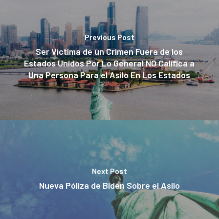
Previous Post
Ser Víctima de un Crimen Fuera de los
Estados Unidos Por Lo General NO Califica a
Una Persona Para el Asilo En Los Estados
Next Post
Nueva Póliza de Biden Sobre el Asilo