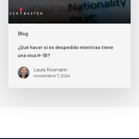
una
visa
H-
1B?
Blog
¿Qué hacer si es despedido mientras tiene
una visa H-1B?
Laura Rosmarin
noviembre 7, 2024