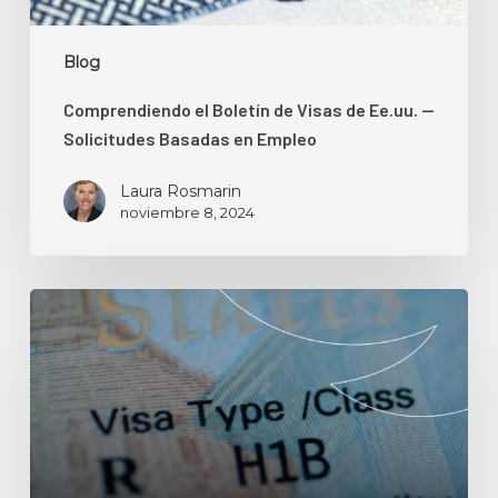
Basadas
en
Blog
Empleo
Comprendiendo el Boletín de Visas de Ee.uu. —
Solicitudes Basadas en Empleo
Laura Rosmarin
noviembre 8, 2024
¿Qué
hacer
si
es
despedido
mientras
tiene