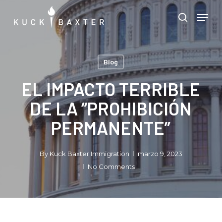
Skip
Menu
Men
to
search
main
content
Blog
EL IMPACTO TERRIBLE
DE LA “PROHIBICIÓN
PERMANENTE”
By
Kuck Baxter Immigration
marzo 9, 2023
No Comments