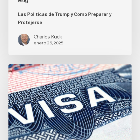
Blog
Las Politicas de Trump y Como Preparar y
Protejerse
Charles Kuck
enero 26, 2025
Comprendiendo
el
Boletín
de
Visas
de
Ee.uu.
—
Solicitudes